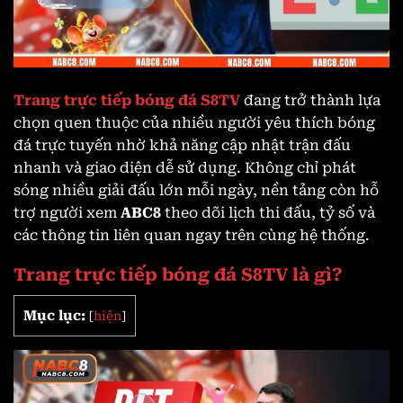
Trang trực tiếp bóng đá S8TV
đang trở thành lựa
chọn quen thuộc của nhiều người yêu thích bóng
đá trực tuyến nhờ khả năng cập nhật trận đấu
nhanh và giao diện dễ sử dụng. Không chỉ phát
sóng nhiều giải đấu lớn mỗi ngày, nền tảng còn hỗ
trợ người xem
ABC8
theo dõi lịch thi đấu, tỷ số và
các thông tin liên quan ngay trên cùng hệ thống.
Trang trực tiếp bóng đá S8TV là gì?
Mục lục:
[
hiện
]