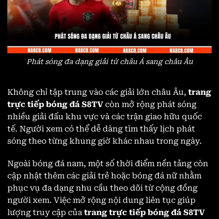
Phát sóng đa dạng giải từ châu Á sang châu Âu
Không chỉ tập trung vào các giải lớn châu Âu,
trang
trực tiếp bóng đá S8TV
còn mở rộng phát sóng
nhiều giải đấu khu vực và các trận giao hữu quốc
tế. Người xem có thể dễ dàng tìm thấy lịch phát
sóng theo từng khung giờ khác nhau trong ngày.
Ngoài bóng đá nam, một số thời điểm nền tảng còn
cập nhật thêm các giải trẻ hoặc bóng đá nữ nhằm
phục vụ đa dạng nhu cầu theo dõi từ cộng đồng
người xem. Việc mở rộng nội dung liên tục giúp
lượng truy cập của
trang trực tiếp bóng đá S8TV