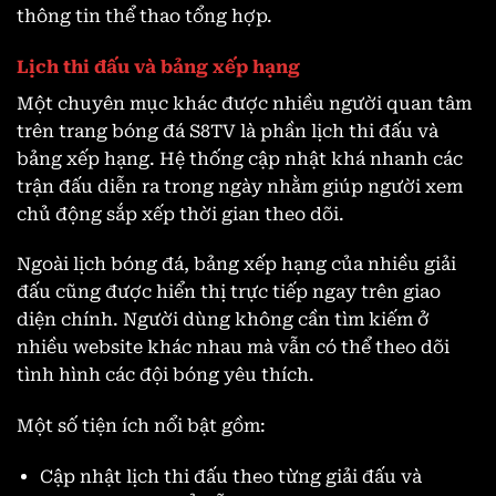
thông tin thể thao tổng hợp.
Lịch thi đấu và bảng xếp hạng
Một chuyên mục khác được nhiều người quan tâm
trên trang bóng đá S8TV là phần lịch thi đấu và
bảng xếp hạng. Hệ thống cập nhật khá nhanh các
trận đấu diễn ra trong ngày nhằm giúp người xem
chủ động sắp xếp thời gian theo dõi.
Ngoài lịch bóng đá, bảng xếp hạng của nhiều giải
đấu cũng được hiển thị trực tiếp ngay trên giao
diện chính. Người dùng không cần tìm kiếm ở
nhiều website khác nhau mà vẫn có thể theo dõi
tình hình các đội bóng yêu thích.
Một số tiện ích nổi bật gồm:
Cập nhật lịch thi đấu theo từng giải đấu và