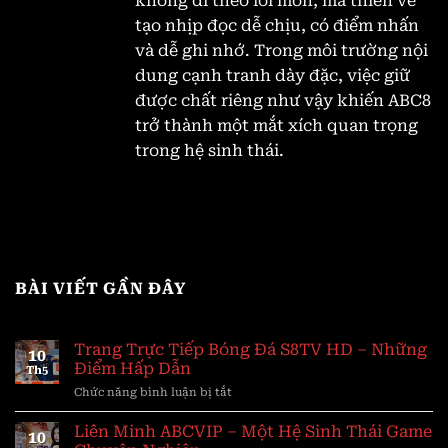
không đi theo lối mòn, mà thiên về
tạo nhịp đọc dễ chịu, có điểm nhấn
và dễ ghi nhớ. Trong môi trường nội
dung cạnh tranh dày đặc, việc giữ
được chất riêng như vậy khiến ABC8
trở thành một mắt xích quan trọng
trong hệ sinh thái.
BÀI VIẾT GẦN ĐÂY
Trang Trực Tiếp Bóng Đá S8TV HD – Những
10
Điểm Hấp Dẫn
Th5
ở
Chức năng bình luận bị tắt
Trang
Trực
Liên Minh ABCVIP – Một Hệ Sinh Thái Game
10
Tiếp