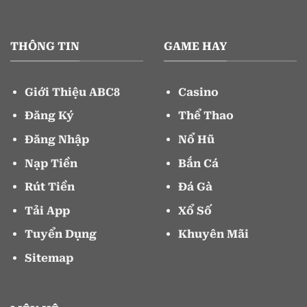
THÔNG TIN
GAME HAY
Giới Thiệu ABC8
Casino
Đăng Ký
Thể Thao
Đăng Nhập
Nổ Hũ
Nạp Tiền
Bắn Cá
Rút Tiền
Đá Gà
Tải App
Xổ Số
Tuyển Dụng
Khuyên Mãi
Sitemap