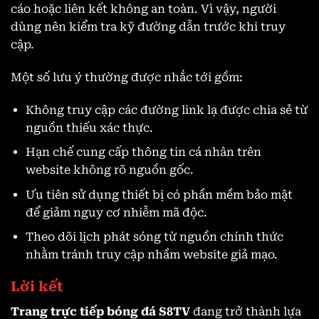
cáo hoặc liên kết không an toàn. Vì vậy, người
dùng nên kiểm tra kỹ đường dẫn trước khi truy
cập.
Một số lưu ý thường được nhắc tới gồm:
Không truy cập các đường link lạ được chia sẻ từ
nguồn thiếu xác thực.
Hạn chế cung cấp thông tin cá nhân trên
website không rõ nguồn gốc.
Ưu tiên sử dụng thiết bị có phần mềm bảo mật
để giảm nguy cơ nhiễm mã độc.
Theo dõi lịch phát sóng từ nguồn chính thức
nhằm tránh truy cập nhầm website giả mạo.
Lời kết
Trang trực tiếp bóng đá S8TV
đang trở thành lựa