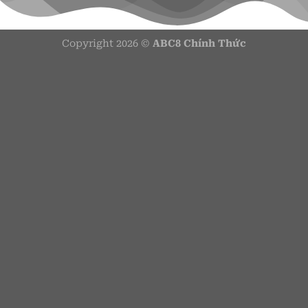
Copyright 2026 ©
ABC8 Chính Thức