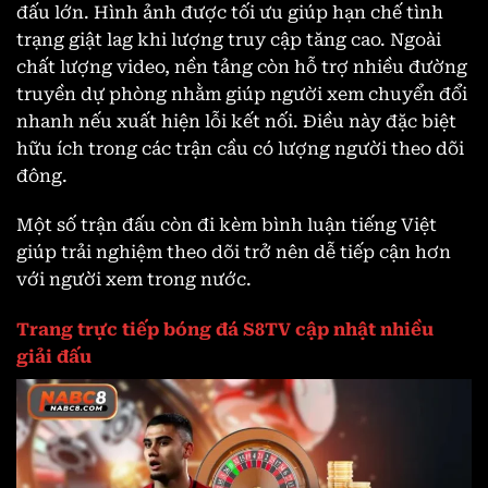
đấu lớn. Hình ảnh được tối ưu giúp hạn chế tình
trạng giật lag khi lượng truy cập tăng cao. Ngoài
chất lượng video, nền tảng còn hỗ trợ nhiều đường
truyền dự phòng nhằm giúp người xem chuyển đổi
nhanh nếu xuất hiện lỗi kết nối. Điều này đặc biệt
hữu ích trong các trận cầu có lượng người theo dõi
đông.
Một số trận đấu còn đi kèm bình luận tiếng Việt
giúp trải nghiệm theo dõi trở nên dễ tiếp cận hơn
với người xem trong nước.
Trang trực tiếp bóng đá S8TV cập nhật nhiều
giải đấu