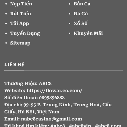
Nạp Tiền
Bắn Cá
Rút Tiền
Đá Gà
Tải App
Xổ Số
Tuyển Dụng
Khuyên Mãi
Sitemap
LIÊN HỆ
Thương Hiệu:
ABC8
Website:
https://flowai.co.com/
Số điện thoại: 0899896888
Địa chỉ: 99-95 P. Trung Kính, Trung Hoà, Cầu
Giấy, Hà Nội, Việt Nam
Email:
nabc8casino@gmail.com
Từ khoá tìm kiếm: #abc8 , #abc8vin , #abc8.com