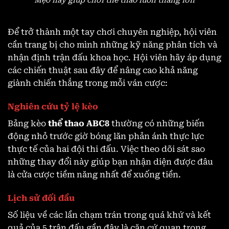
Mẹo hay giúp chơi thể thao luôn thắng lớn
Để trở thành một tay chơi chuyên nghiệp, hội viên
cần trang bị cho mình những kỹ năng phân tích và
nhận định trận đấu khoa học. Hội viên hãy áp dụng
các chiến thuật sau đây để nâng cao khả năng
giành chiến thắng trong mỗi ván cược:
Nghiên cứu tỷ lệ kèo
Bảng kèo
thể thao ABC8
thường có những biến
động nhỏ trước giờ bóng lăn phản ánh thực lực
thực tế của hai đội thi đấu. Việc theo dõi sát sao
những thay đổi này giúp bạn nhận diện được đâu
là cửa cược tiềm năng nhất để xuống tiền.
Lịch sử đối đầu
Số liệu về các lần chạm trán trong quá khứ và kết
quả của 5 trận đấu gần đây là căn cứ quan trọng